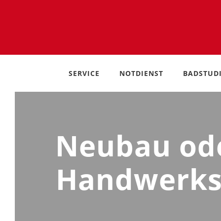
SERVICE
NOTDIENST
BADSTUD
Neubau ode
Handwerksl