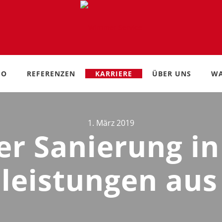
IO
REFERENZEN
KARRIERE
ÜBER UNS
WA
1. März 2019
r Sanierung in 
eistungen aus