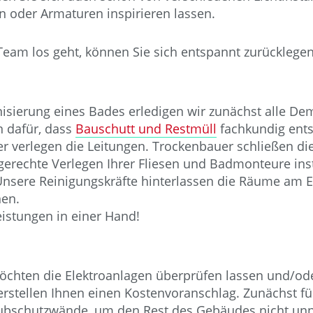
sen oder Armaturen inspirieren lassen.
Team los geht, können Sie sich entspannt zurücklegen
isierung eines Bades erledigen wir zunächst alle De
dafür, dass
Bauschutt und Restmüll
fachkundig ents
r verlegen die Leitungen. Trockenbauer schließen di
gerechte Verlegen Ihrer Fliesen und Badmonteure inst
nsere Reinigungskräfte hinterlassen die Räume am E
nen.
eistungen in einer Hand!
öchten die Elektroanlagen überprüfen lassen und/od
erstellen Ihnen einen Kostenvoranschlag. Zunächst f
taubschutzwände, um den Rest des Gebäudes nicht un